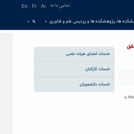
تماس با ما
En
Fr
Ar
شکده ها، پژوهشکده ها و پردیس علم و فناوری
لوی محقق
خدمات اعضای هیات علمی
خدمات کارکنان
خدمات دانشجویان
به همت دفتر همکاری های علمی بین المللی دانشگاه حکیم سبزواری؛ ویدئو کنفرانس با موضوع جذب گرنت پژوهشی بین المللی Horizon2020 با