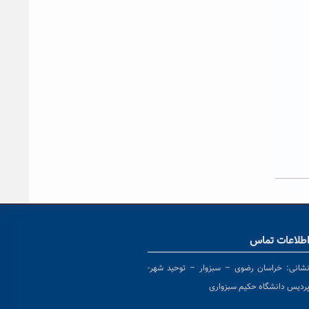
طلاعات تماس
شانی:
خراسان رضوی – سبزوار – توحید شهر-
ردیس دانشگاه حکیم سبزواری