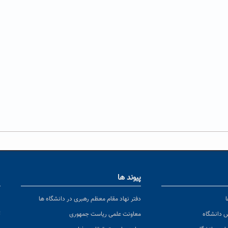
پیوند ها
ا
ن
دفتر نهاد مقام معظم رهبری در دانشگاه ها
پ
س دانشگاه
معاونت علمی ریاست جمهوری