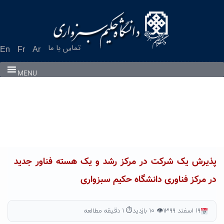
Ski
t
conten
تماس با ما
En
Fr
Ar
MENU
پذیرش یک شرکت در مرکز رشد و یک هسته فناور جدید
در مرکز فناوری دانشگاه حکیم سبزواری
۱۹ اسفند ۱۳۹۹
👁 ۱۰ بازدید
⏱ ۱ دقیقه مطالعه