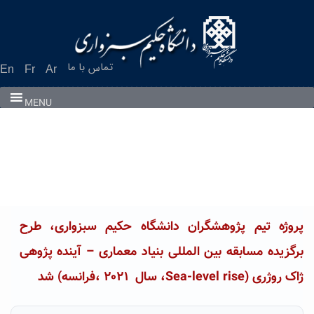
Ski
t
conten
تماس با ما
En
Fr
Ar
MENU
پروژه تیم پژوهشگران دانشگاه حکیم سبزواری، طرح
برگزیده مسابقه بین المللی بنیاد معماری – آینده پژوهی
ژاک روژری (Sea-level rise، سال ۲۰۲۱ ،فرانسه) شد