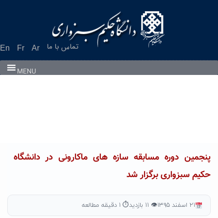
Ski
t
conten
تماس با ما
En
Fr
Ar
MENU
پنجمین دوره مسابقه سازه های ماکارونی در دانشگاه
حکیم سبزواری برگزار شد
۲۱ اسفند ۱۳۹۵
👁 ۱۱ بازدید
⏱ ۱ دقیقه مطالعه