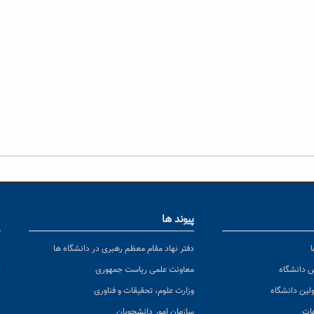
پیوند ها
ا
ن
دفتر نهاد مقام معظم رهبری در دانشگاه ها
پ
س دانشگاه
معاونت علمی ریاست جمهوری
ولین دانشگاه
وزارت علوم، تحقیقات و فناوری
پ
عات
سازمان امور دانشجویان