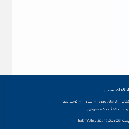
طلاعات تماس
شانی:
خراسان رضوی – سبزوار – توحید شهر-
ردیس دانشگاه حکیم سبزواری
ست الکترونیکی:
hakim@hsu.ac.ir