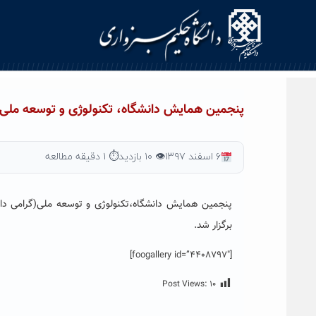
Ski
t
conten
پنجمین همایش دانشگاه، تکنولوژی و توسعه ملی 
۶ اسفند ۱۳۹۷
👁 ۱۰ بازدید
⏱ ۱ دقیقه مطالعه
پنجمین همایش دانشگاه،تکنولوژی و توسعه ملی(گرامی دا
برگزار شد.
[foogallery id=”4408797″]
Post Views:
۱۰