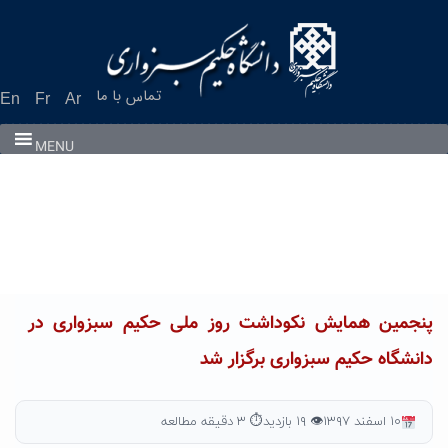
Ski
t
conten
تماس با ما
En
Fr
Ar
MENU
پنجمین همایش نکوداشت روز ملی حکیم سبزواری در
دانشگاه حکیم سبزواری برگزار شد
۱۰ اسفند ۱۳۹۷
👁 ۱۹ بازدید
⏱ ۳ دقیقه مطالعه