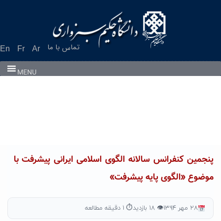
Ski
t
conten
تماس با ما
En
Fr
Ar
MENU
پنجمین کنفرانس سالانه الگوی اسلامی ایرانی پیشرفت با
موضوع «الگوی پایه پیشرفت»
۲۸ مهر ۱۳۹۴
👁 ۱۸ بازدید
⏱ ۱ دقیقه مطالعه