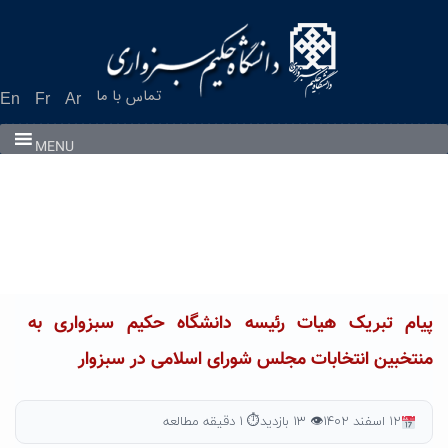
Ski
t
conten
تماس با ما
En
Fr
Ar
MENU
پیام تبریک هیات رئیسه دانشگاه حکیم سبزواری به
منتخبین انتخابات مجلس شورای اسلامی در سبزوار
۱۲ اسفند ۱۴۰۲
👁 ۱۳ بازدید
⏱ ۱ دقیقه مطالعه