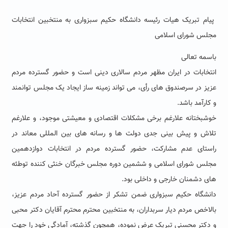
پیام تبریک هیات رئیسه دانشگاه حکیم سبزواری به منتخبین انتخابات
مجلس شورای اسلامی
باسمه تعالی
انتخابات در ایران مظهر مردم سالاری دینی است و حضور گسترده مردم
عزیز در سرصندوق های رأی، می تواند زمینه ساز ایجاد یک مجلس توانمند
و کارآمد باشد.
خوشبختانه علارغم برخی مشکلات اقتصادی و معیشتی موجود، و علارغم
تلاش و پیش بینی جدی دولت ها و رسانه های بین المللی معاند در
راستای عدم مشارکت، حضور گسترده مردم در انتخابات دوازدهمین
مجلس شورای اسلامی و ششمین دوره مجلس خبرگان خنثی کننده توطئه
های دشمنان خارجی و داخلی بود.
دانشگاه حکیم سبزواری ضمن تشکر از حضور گسترده آحاد مردم عزیز،
بالاخص مردم دیار سربداران، به منتخبین محترم محترم آقایان دکتر محبی
و دکتر محسنی تبریک عرض نموده، همچون گذشته، آمادگی خود را جهت