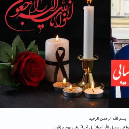
بسم الله الرحمن الرحیم
 فی سبیل الله أمواتاً بل أحیاءٌ عند ربهم یرزقون