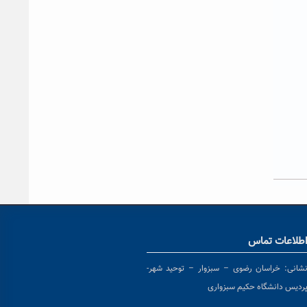
طلاعات تماس
شانی:
خراسان رضوی – سبزوار – توحید شهر-
ردیس دانشگاه حکیم سبزواری