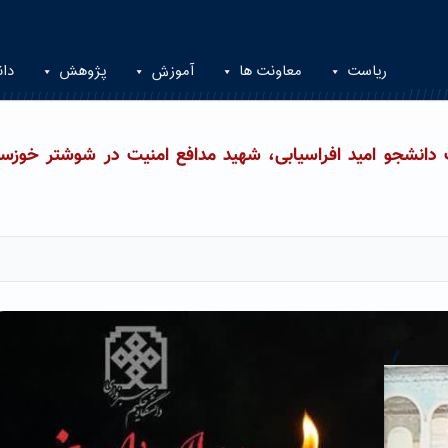
ریاست
معاونت ها
آموزش
پژوهش
دان
دانشجو امید افراسیابی، شهید مدافع امنیت در شوشتر خوزست