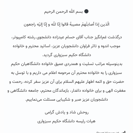
بسم الله الرحمن الرحیم
الّذین إذا أصابتْهمْ مصیبهٌ قالوا إنّا للّه و إنّا إلیْه راجعون‌
درگذشت غم‌انگیز جناب آقای حسام عیدزاده دانشجوی رشته کامپیوتر،
موجب اندوه و تاثر فراوان دانشجویان عزیز، اساتید محترم و خانواده
دانشگاه حکیم سبزواری گردید.
بدینوسیله مراتب تسلیت و همدردی عمیق خانواده دانشگاهیان حکیم
سبزواری را به خانواده محترم آن مرحومه اعلام می داریم و با توسل به
حضرت حق و ائمه اطهار علیهم السلام برای آن عزیز سفر کرده، رحمت و
مغفرت الهی و برای خانواده داغدار، بازماندگان محترم، جامعه دانشگاهی و
دانشجویان عزیز صبر و شکیبایی مسئلت می‌نماییم.
روحش شاد و یادش گرامی
هیات رئیسه دانشگاه حکیم سبزواری