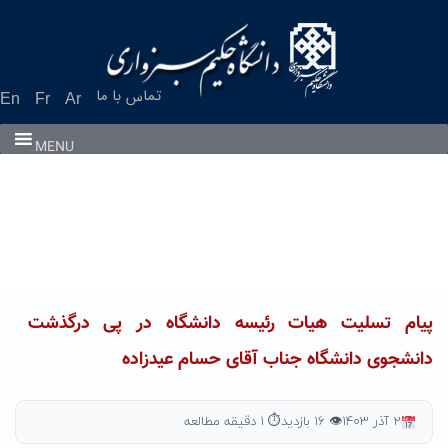
Ski
t
conten
تماس با ما
En
Fr
Ar
MENU
پیام تسلیت هیات رئیسه دانشگاه در پی درگذشت
دانشجوی دانشگاه جناب آقای حسام عیدزاده
۲ آذر ۱۴۰۳
👁 ۱۶ بازدید
⏱ ۱ دقیقه مطالعه