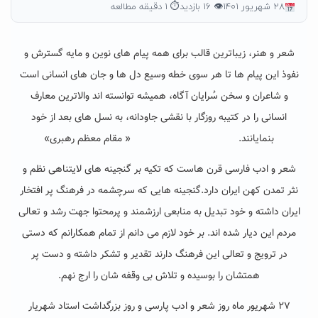
۲۸ شهریور ۱۴۰۱
👁 ۱۶ بازدید
⏱ ۱ دقیقه مطالعه
شعر و هنر، زیباترین قالب برای همه پیام های نوین و مایه گسترش و
نفوذ این پیام ها تا هر سوی خطه وسیع دل ها و جان های انسانی است
و شاعران و سخن سُرایان آگاه، همیشه توانسته اند والاترین معارف
انسانی را در کتیبه روزگار با نقشی جاودانه، به نسل های بعد از خود
بنمایانند. « مقام معظم رهبری»
شعر و ادب فارسی قرن هاست که تکیه بر گنجینه های لایتناهی نظم و
نثر تمدن کهن ایران دارد.گنجینه هایی که سرچشمه در فرهنگ پر افتخار
ایران داشته و خود تبدیل به منابعی ارزشمند و پرمحتوا جهت رشد و تعالی
مردم این دیار شده اند. بر خود لازم می دانم از تمام همکارانم که دستی
در ترویج و تعالی این فرهنگ دارند تقدیر و تشکر داشته و دست پر
همتشان را بوسیده و تلاش بی وقفه شان را ارج نهم.
۲۷ شهریور ماه روز شعر و ادب پارسی و روز بزرگداشت استاد شهریار