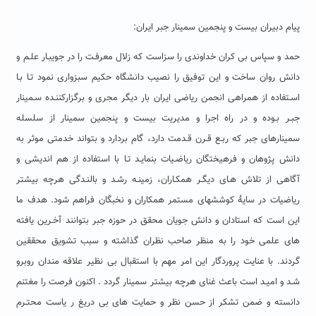
پیام دبیران بیست و پنجمین سمینار جبر ایران:
حمد و سپاس بی کران خداوندی را سزاست که زلال معرفـت را در جویبـار علـم و
دانش روان ساخت و این توفیق را نصیب دانشگاه حکیم سبزواری نمود تـا بـا
اسـتفاده از همراهی انجمن ریاضی ایران بار دیگر مجری و برگزارکننـده سـمینار
جبـر بـوده و در راه اجرا و مدیریت بیست و پنجمین سمینار از سلسله
سمینارهای جبر که ربـع قـرن قـدمت دارد، گام بردارد و بتواند خدمتی موثر به
دانش پژوهان و فرهیختگان ریاضـیات بنمایـد تـا با استفاده از هم اندیشی و
آگاهی از تلاش هـای دیگـر همکـاران، زمینـه رشـد و بالنـدگی هرچه بیشتر
ریاضیات در سایۀ کوششهای مستمر همکاران و نخبگان فراهم شود. هدف ما
این است که استادان و دانش جویان محقق در حوزه جبر بتوانند آخـرین یافته
های علمی خود را به منظر صاحب نظران گذاشته و سبب تشویق محققین
گردند. با عنایت پروردگار این امر مهم با استقبال بی نظیر علاقه مندان روبرو
شـد و امیـد است باعث غنای هرچه بیشتر سمینار گردد . اکنون فرصت را مغتنم
دانسته و ضمن تشکر از حسن نظر و حمایت های بی دریغ ر یاست محتـرم