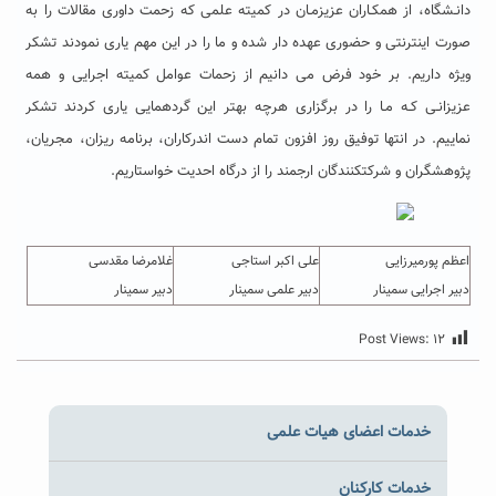
دانـشگاه، از همکـاران عزیزمـان در کمیته علمی که زحمت داوری مقالات را به
صورت اینترنتی و حضوری عهده دار شده و ما را در این مهم یاری نمودند تشکر
ویژه داریم. بر خود فرض می دانیم از زحمات عوامل کمیته اجرایی و همه
عزیزانـی کـه مـا را در برگزاری هرچه بهتر این گردهمایی یاری کردند تشکر
نماییم. در انتها توفیق روز افزون تمام دست اندرکاران، برنامه ریزان، مجریان،
پژوهشگران و شرکتکنندگان ارجمند را از درگاه احدیت خواستاریم.
اعظم پورمیرزایی
علی اکبر استاجی
غلامرضا مقدسی
دبیر اجرایی سمینار
دبیر علمی سمینار
دبیر سمینار
Post Views:
۱۲
خدمات اعضای هیات علمی
خدمات کارکنان