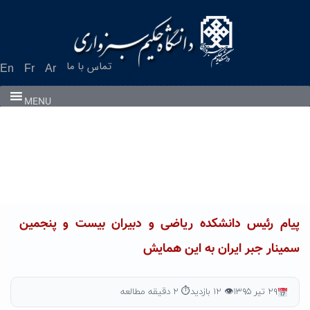
Ski
t
conten
تماس با ما
En
Fr
Ar
MENU
پیام رئیس دانشکده ریاضی و دبیران بیست و پنجمین
سمینار جبر ایران به این همایش
۲۹ تیر ۱۳۹۵
👁 ۱۲ بازدید
⏱ ۲ دقیقه مطالعه