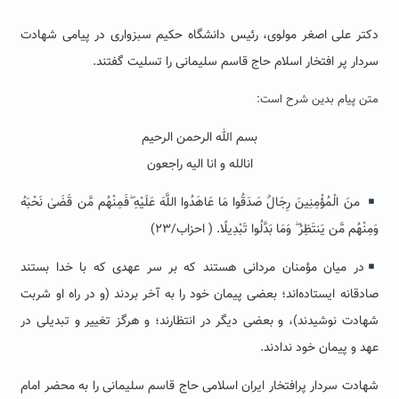
دکتر علی اصغر مولوی، رئیس دانشگاه حکیم سبزواری در پیامی شهادت
سردار پر افتخار اسلام حاج قاسم سلیمانی را تسلیت گفتند.
متن پیام بدین شرح است:
بسم الله الرحمن الرحیم
انالله و انا الیه راجعون
منَ الْمُؤْمِنِینَ رِجَالٌ صَدَقُوا مَا عَاهَدُوا اللَّهَ عَلَیْهِ ۖفَمِنْهُم مَّن قَضَىٰ نَحْبَهُ
وَمِنْهُم مَّن یَنتَظِرُ ۖ وَمَا بَدَّلُوا تَبْدِیلًا. ( احزاب/۲۳)
در میان مؤمنان مردانی هستند که بر سر عهدی که با خدا بستند
صادقانه ایستاده‌اند؛ بعضی پیمان خود را به آخر بردند (و در راه او شربت
شهادت نوشیدند)، و بعضی دیگر در انتظارند؛ و هرگز تغییر و تبدیلی در
عهد و پیمان خود ندادند.
شهادت سردار پرافتخار ایران اسلامی حاج قاسم سلیمانی را به محضر امام