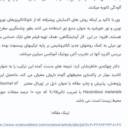
لودگی ثانویه می­کنند.
ی با تاکید بر اینکه روش های اکسایش پیشرفته که از نانوکاتالیزورهای نوری
وین و نور خورشید به عنوان منبع نور استفاده می کنند بطور چشمگیری مطرح
ستند، افزود: در این
کار آزمایشگاهی، هدف تهیه فیلم های نازک حساس به
ور مرئی به کمک روش­های جدید الکتروشیمی بر پایه ترکیب­های بیسموت بوده و
ررسی کاربرد آن­ها در تخریب آنتی بیوتیک آموکسی سیلین می­باشد.
دکتر چهکندی خاطرنشان کرد: نتیجه های بدست آمده این ترکیب­ را به عنوان
اندید موثر در پاکسازی محیط­های آلوده داروئی معرفی می کند. ماحصل این
ژوهش­، پذیرش و چاپ مقاله با عنوان ذیل در ژورنال معتبر
Journal of
Hazardous material
با ضریب تاثیر
۷٫۶۵
که جزء
۱۰
درصد مجلات حوزه
حیط زیست است، می­ باشد.
لینک مقاله:
https://www.sciencedirect.com/science/article/abs/pii/S030438941931804