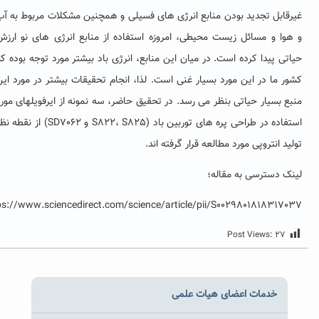
یرقابل تجدید بودن منابع انرژی های فسیلی و همچنین مشکلات مربوط به آب
 هوا و مسائل زیست محیطی، امروزه استفاده از منابع انرژی های نو ارزش
اتی پیدا کرده است. در میان این منابع، انرژی باد بیشتر مورد توجه بوده که
شور ما در این مورد بسیار غنی است. لذا، انجام تحقیقات بیشتر در مورد این
بع بسیار حیاتی بنظر می رسد. در تحقیق حاضر، سه نمونه از ایرفویلهای مورد
استفاده در طراحی پره های توربین باد (S822، S825 و SD7062) از نقطه نظر
لید انتروپی مورد مطالعه قرار گرفته اند.
ینک دسترسی به مقاله؛
https://www.sciencedirect.com/science/article/pii/S002980181831703
Post Views:
۲۷
خدمات اعضای هیات علمی