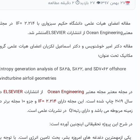
۲۷ بهمن ۱۳۹۷
👁 ۲۷ بازدید
⏱ ۲ دقیقه مطالعه
مقاله اعضای هیات علمی دانشگاه حکیم سبزواری با IF= 2.214 در مجله
Ocean Enginee از انتشارات ELSEVIER
منتشر شد.
قاله دکتر امیر خوشنویس و دکتر اسماعیل لکزیان اعضای هیات علمی گروه
کانیک تحت عنوان؛
Entropy generation analysis of S825, S822, and SD7062 offshore
wind
turbine airfoil geometries
ر مجله معتبر مجله معتبر
Ocean Engineering
از انتشارات
ELSEVIER
در
 چاپ شده است. این مجله دارای
IF= 2.214
و جزو ۱۰ مجله برتر در
ینه مربوطه می باشد و دارای رتبهQ1 در نشریات علمی است.
 شرح این پروژه تحقیقاتی اینچنین آورده است:
کی ازمهمترین دغدغه های امروزه بشر، بحث تامین انرژی است. با توجه به