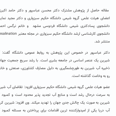
له حاصل از پژوهش مشترک دکتر محسن عباسپور و دکتر حامد اکبرزاده
ای هیئت علمی گروه شیمی دانشگاه حکیم سبزواری و دکتر مجید نماینده
شجوی پسادکتری شیمی دانشگاه فردوسی مشهد و خانم نرگس احمدی
دانشجوی کارشناسی ارشد دانشگاه حکیم سبزواری در مجله معتبر Desalination
شر شد.
ر عباسپور در خصوص این پژوهش به روابط عمومی دانشگاه گفت: آب
ین یک عنصر اساسی در جامعه بشری است. با رشد سریع جمعیت جهانی،
ره آب شیرین به طورچشمگیری به دلیل مصارف کشاورزی، صنعتی و خانگی
به وخامت گذاشته است.
 هیات علمی گروه شیمی دانشگاه حکیم سبزواری افزود: تقاضای آب شیرین
سرعت درحال رشد است و منابع آب تجدید پذیر محدود است و کمبود آب
ین به صورت یک چالش جدی جهان را تهدید میکند. وی افزود: شیرین کردن
دریا یکی از امیدوارکننده ترین اقدامات برای پرداختن به مسئله کمبود آب