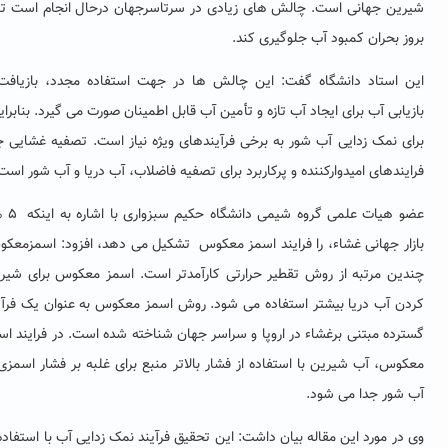
ین جهانی است. چالش های زیادی در سرتاسرجهان درحال انجام است تا از
ز بحران کمبود آب جلوگیری کند.
 استاد دانشگاه گفت: این چالش ها در جهت استفاده مجدد، بازیافت و
یابی آب برای ایجاد آب تازه و تأمین آب قابل اطمینان صورت می گیرد. بنابراین،
ی نمک زدایی آب شور به برخی فرآیندهای ویژه نیاز است. تصفیه غشایی جزء
یندهای امیدوارکننده و پرکاربرد برای تصفیه فاضلاب، آب دریا و آب شور است.
عضو هیات علمی گروه شیمی دانشگاه حکیم سبزواری با اشاره به اینکه ۵ %از
ار جهانی غشاء، را فرایند اسمز معکوس تشکیل می دهد، افزود: اسمزمعکوس
ین مرتبه از روش تقطیر حرارتی کارآمدتر است. اسمز معکوس برای شیرین
ن آب دریا بیشتر استفاده می شود. روش اسمز معکوس به عنوان یک فرآیند
رده مبتنی برغشاء در اروپا و سراسر جهان شناخته شده است. در فرایند اسمز
وس، آب شیرین با استفاده از فشار بالاتر منبع برای غلبه بر فشار اسمزی از
شور جدا می شود.
در مورد این مقاله بیان داشت: این تحقیق فرآیند نمک زدایی آب با استفاده از