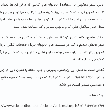
روش اسمز معکوس با استفاده از نانولوله های کربنی که داخل آن ها تعداد ۱ و
 عدد فولرن قرار داده شده از طریق شبیه سازی دینامیک مولکولی بررسی شده
. همچنین در این مقاله تاثیر باردار کردن فولرن ها و نانولوله و سایر اجزا در
ان عبور مولکول های آب و یونهای سدیم و کلر مطالعه شده است.
ر عباسپور خاطرنشان کرد: نتیجه های بدست آمده نشان می دهد که میزان
ر یونهای سدیم و کلر در سیستم های نانولوله باردار، صفحات گرافن باردار و
رن باردار داخل نانولوله صفر بوده که این نشان داد این سیستم ها برای فرآیند
زدایی بسیار مناسبند.
نی است ماحصل این پژوهش­، پذیرش و چاپ مقاله با عنوان ذیل در ژورنال
تبر
Desalination
با ضریب تاثیر
۷٫۱
که جزء ۱۰ درصد مجلات حوزه منابع آب
هندسی شیمی است، می­ باشد.
ک مقاله:
https://www.sciencedirect.com/science/article/abs/pii/S0011916421000