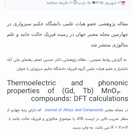
۳ شهریور ۱۳۹۵
👁 ۱۵ بازدید
⏱ ۲ دقیقه مطالعه
مقاله پژوهشی عضو هیات علمی دانشگاه حکیم سبزواری در
چهارمین مجله معتبر جهان در
زمینه فیزیک حالت جامد
و علم
متالوژی منتشر شد
به گزارش روابط عمومی ، مقاله پژوهشی دکتر حسین اصغر رهنمای علی آباد
دانشیار و عضو هیات علمی گروه فیزیک دانشگاه حکیم سبزورای با عنوان
Thermoelectric and phononic
properties of (Gd, Tb) MnO
۳
compounds: DFT calculations
در مجله معتبر
Journal of Alloys and Compounds
که دارای رتبه چهارم از
منظر ضریب تاثیر در لیست JCR با موضوع متالوژی و فیزیک حالت جامد با
۳٫۰۱۴ = IF می باشد، به چاپ رسید.