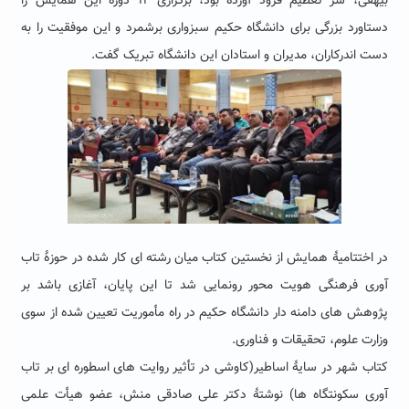
بیهقی، سر تعظیم فرود آورده بود، برگزاری ۱۴ دوره این همایش را
دستاورد بزرگی برای دانشگاه حکیم سبزواری برشمرد و این موفقیت را به
دست اندرکاران، مدیران و استادان این دانشگاه تبریک گفت.
در اختتامیهٔ همایش از نخستین کتاب میان رشته ای کار شده در حوزهٔ تاب
آوری فرهنگی هویت محور رونمایی شد تا این پایان، آغازی باشد بر
پژوهش های دامنه دار دانشگاه حکیم در راه مأموریت تعیین شده از سوی
وزارت علوم، تحقیقات و فناوری.
کتاب شهر در سایهٔ اساطیر(کاوشی در تأثیر روایت های اسطوره ای بر تاب
آوری سکونتگاه ها) نوشتهٔ دکتر علی صادقی منش، عضو هیأت علمی