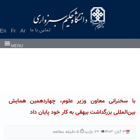
Ski
t
conten
تماس با ما
En
Fr
Ar
MENU
با سخنرانی معاون وزیر علوم، چهاردهمین همایش
بین‌المللی بزرگداشت بیهقی به کار خود پایان داد
۳ آبان ۱۴۰۳
👁 ۲۲ بازدید
⏱ ۵ دقیقه مطالعه