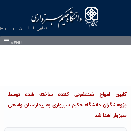
Ski
t
conten
تماس با ما
En
Fr
Ar
MENU
کابین امواج ضدعفونی کننده ساخته شده توسط
پژوهشگران دانشگاه حکیم سبزواری به بیمارستان واسعی
سبزوار اهدا شد