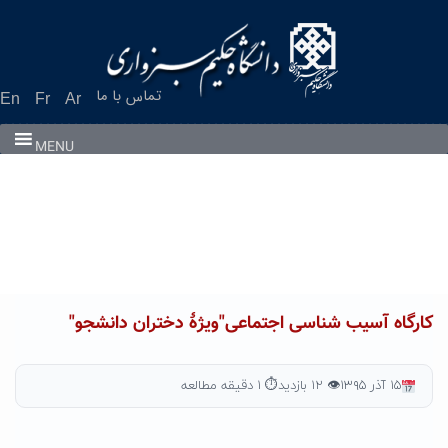
Ski
t
conten
تماس با ما
En
Fr
Ar
MENU
کارگاه آسیب شناسی اجتماعی"ویژۀ دختران دانشجو"
۱۵ آذر ۱۳۹۵
👁 ۱۲ بازدید
⏱ ۱ دقیقه مطالعه