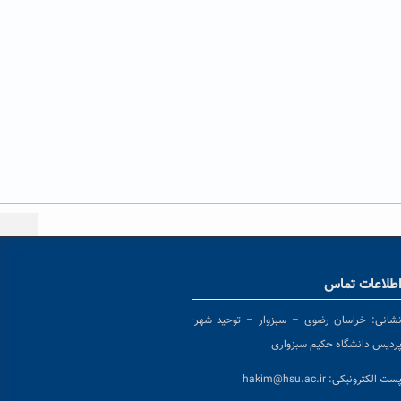
طلاعات تماس
شانی:
خراسان رضوی – سبزوار – توحید شهر-
ردیس دانشگاه حکیم سبزواری
ست الکترونیکی:
hakim@hsu.ac.ir