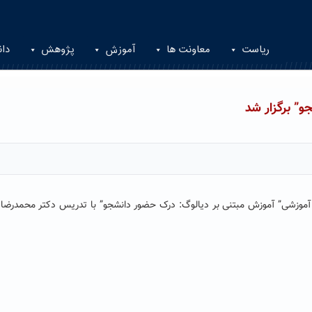
ریاست
معاونت ها
آموزش
پژوهش
دان
و” برگزار شد
 آموزشی” آموزش مبتنی بر دیالوگ: درک حضور دانشجو” با تدریس دکتر محمدرضا