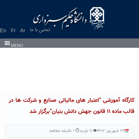
Ski
t
conten
تماس با ما
En
Fr
Ar
MENU
کارگاه آموزشی “اعتبار های مالیاتی صنایع و شرکت ها در
قالب ماده ۱۱ قانون جهش دانش بنیان”برگزار شد
۲۹ شهریور ۱۴۰۲
👁 ۹ بازدید
⏱ ۱ دقیقه مطالعه