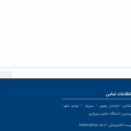
طلاعات تماس
شانی:
خراسان رضوی – سبزوار – توحید شهر-
ردیس دانشگاه حکیم سبزواری
ست الکترونیکی:
hakim@hsu.ac.ir