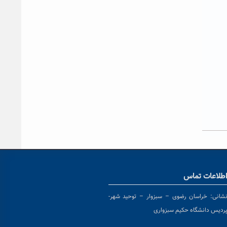
طلاعات تماس
شانی:
خراسان رضوی – سبزوار – توحید شهر-
ردیس دانشگاه حکیم سبزواری