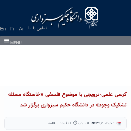
Ski
t
conten
تماس با ما
En
Fr
Ar
MENU
کرسی علمی‌-ترویجی با موضوع فلسفی «خاستگاه مسئله
تشکیک وجود» در دانشگاه حکیم سبزواری برگزار شد
۲۹ خرداد ۱۳۹۷
👁 ۱۴ بازدید
⏱ ۴ دقیقه مطالعه