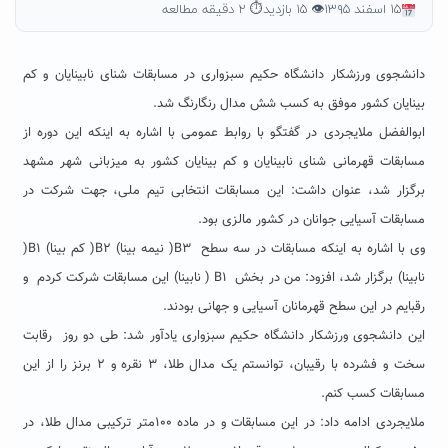
۱۵ اسفند ۱۳۹۵
👁 ۱۵ بازدید
⏱ ۲ دقیقه مطالعه
دانشجوی ورزشکار دانشگاه حکیم سبزواری در مسابقات شنای نابینایان و کم
بینایان کشور موفق به کسب شش مدال رنگارنگ شد.
ابوالفضل ملایجردی در گفتگو با روابط عمومی با اشاره به اینکه این دوره از
مسابقات قهرمانی شنای نابینایان و کم بینایان کشور به میزبانی شهر مشهد
برگزار شد، عنوان داشت: این مسابقات انتخابی تیم ملی، جهت شرکت در
مسابقات آسیایی جوانان در کشور مالزی بود.
وی با اشاره به اینکه مسابقات در سه سطح B3( نیمه بینا) B2( کم بینا) B1(
نابینا) برگزار شد، افزود: من در بخش B1 ( نابینا) این مسابقات شرکت کردم و
رقبایم در این سطح قهرمانان آسیایی و جهانی بودند.
این دانشجوی ورزشکار دانشگاه حکیم سبزواری یادآور شد: طی دو روز رقابت
سخت و فشرده با رقیبان، توانستم یک مدال طلا، ۳ نقره و ۲ برنز را از این
مسابقات کسب کنم.
ملایجردی ادامه داد: در این مسابقات و در ماده ۱۰۰متر ترکیبی مدال طلا، در