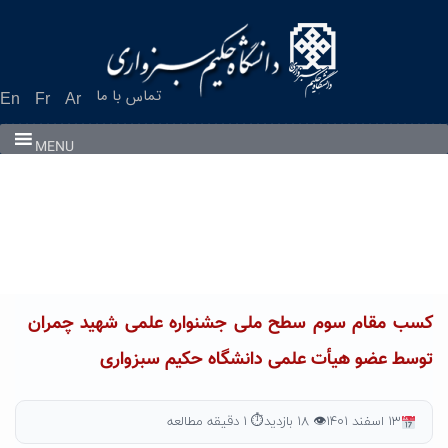
Ski
t
conten
تماس با ما
En
Fr
Ar
MENU
کسب مقام سوم سطح ملی جشنواره علمی شهید چمران
توسط عضو هیأت علمی دانشگاه حکیم سبزواری
۱۳ اسفند ۱۴۰۱
👁 ۱۸ بازدید
⏱ ۱ دقیقه مطالعه