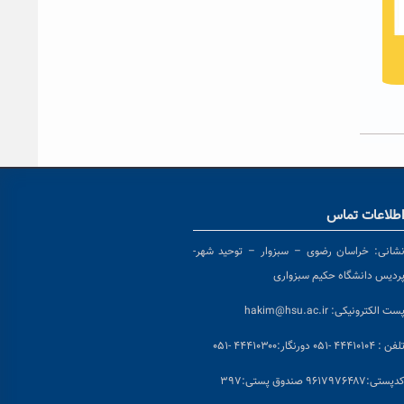
طلاعات تماس
شانی:
خراسان رضوی – سبزوار – توحید شهر-
ردیس دانشگاه حکیم سبزواری
ست الکترونیکی:
hakim@hsu.ac.ir
لفن : ۴۴۴۱۰۱۰۴ -۰۵۱
دورنگار:۴۴۴۱۰۳۰۰ -۰۵۱
د
پستی:۹۶۱۷۹۷۶۴۸۷ صندوق پستی:۳۹۷