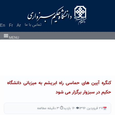
Ski
t
conten
تماس با ما
En
Fr
Ar
MENU
کنگره آیین های حماسی راه ابریشم به میزبانی دانشگاه
حکیم در سبزوار برگزار می شود
۲۷ فروردین ۱۳۹۶
👁 ۱۶ بازدید
⏱ ۳ دقیقه مطالعه