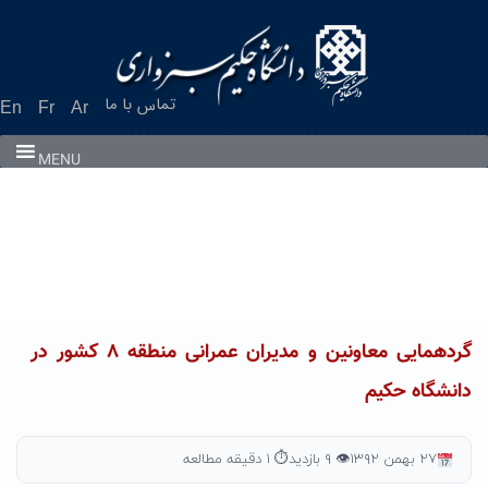
Ski
t
conten
تماس با ما
En
Fr
Ar
MENU
گردهمایی معاونین و مدیران عمرانی منطقه ۸ کشور در
دانشگاه حکیم
۲۷ بهمن ۱۳۹۲
👁 ۹ بازدید
⏱ ۱ دقیقه مطالعه