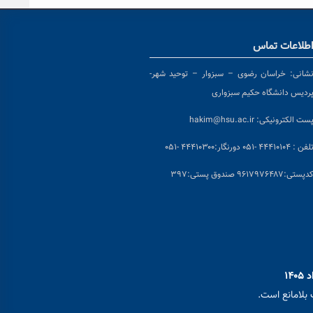
طلاعات تماس
شانی:
خراسان رضوی – سبزوار – توحید شهر-
ردیس دانشگاه حکیم سبزواری
ست الکترونیکی:
hakim@hsu.ac.ir
لفن : ۴۴۴۱۰۱۰۴ -۰۵۱
دورنگار:۴۴۴۱۰۳۰۰ -۰۵۱
د
پستی:۹۶۱۷۹۷۶۴۸۷ صندوق پستی:۳۹۷
بلامانع است.