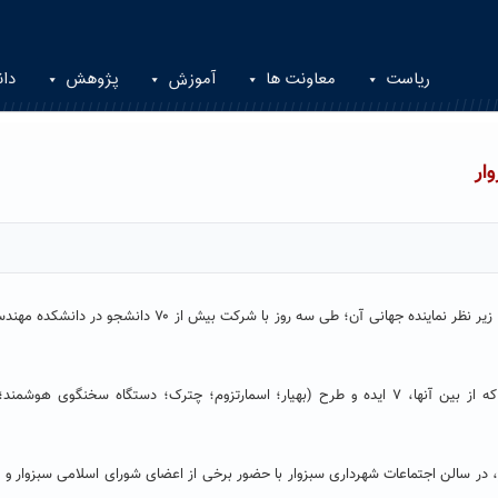
ریاست
معاونت ها
آموزش
پژوهش
دان
ار
اولین دوره استارت‌آپ‌ویکند سبزوار با حمایت کانون کارآفرینی ایران و زیر نظر نماینده جهانی آن؛ طی سه روز با شرکت ب
در مرحله اول این رویداد ۲۵ ایده از طرف شرکت‌کنندگان معرفی که از بین آنها، ۷ ایده و طرح (بهیار؛ اسمارتزوم؛ چترک؛ دستگاه سخنگ
در سالن اجتماعات شهرداری سبزوار با حضور برخی از اعضای شورای اسلامی سبزوار و ت