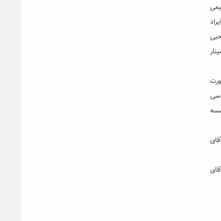
نیمی
راد
حبی
نار
رشنبه و ۲۶ مقاله نیز به صورت
فردوسی
سسه
قای
مینارآقای