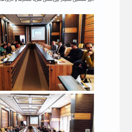
دبیر ششمین سمینار بین‌المللی نظریه عملگرها و کاربردها