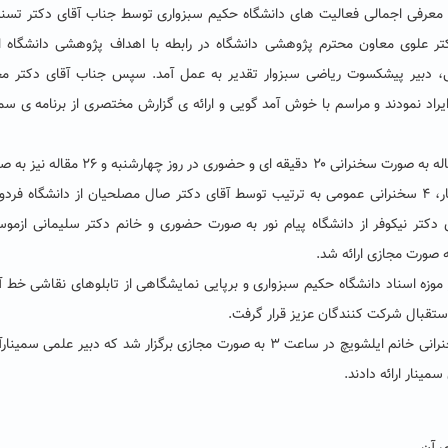
با خیر مقدم گویی و معرفی اجمالی فعالیت های دانشگاه حکیم سبزواری توسط جناب آقای دکتر تس
ر علوی معاون محترم پژوهشی دانشگاه در رابطه با اهداف پژوهشی دانشگاه ای
تاحی، دبیر پیشکسوت ریاضی سبزوار تقدیر به عمل آمد. سپس جناب آقای دکتر م
اد نمودند و مراسم با خوش آمد گویی و ارائه ی گزارش مختصری از برنامه ی سمی
از حدود ۶۵ مقاله ارسال شده به دبیرخانه‌ی سمینار، ۳۲ مقاله به صورت سخنرانی ۲۰ دقیقه ای و حضوری در روز چها
مجازی در روز پنجشنبه ارائه شدند. همچنین در این سمینار، ۴ سخنرانی عمومی به ترتیب توسط آقای دکتر صال مصلحیان از دانشگاه 
دکتر نیکوفر از دانشگاه پیام نور به صورت حضوری و خانم دکتر سلیمانی ازمو
 صورت مجازی ارائه شد.
ز موزه اسناد دانشگاه حکیم سبزواری و برپایی نمایشگاهی از تابلوهای نقاشی خط آ
استقبال شرکت کنندگان عزیز قرار گرفت.
اختتامیه ی سمینار نیز روز پنجشنبه ۹ بهمن ماه بعد از سخنرانی خانم ایلشویچ در ساعت ۳ به صورت مجازی برگزار شد که دبیر علمی س
مینار ارائه دادند.