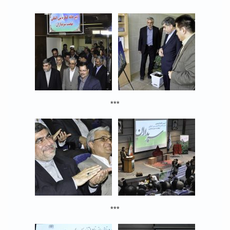
***
***