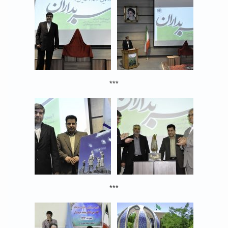
***
***