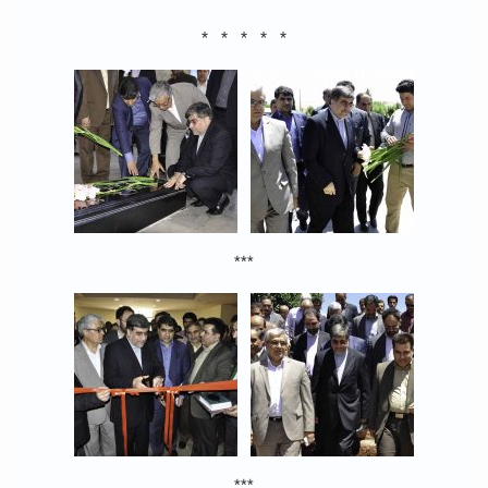
* * * * *
***
***