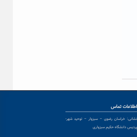
طلاعات تماس
شانی:
خراسان رضوی – سبزوار – توحید شهر-
ردیس دانشگاه حکیم سبزواری