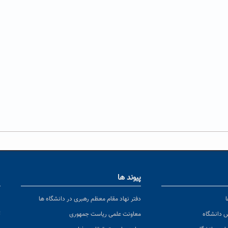
پیوند ها
ا
ن
دفتر نهاد مقام معظم رهبری در دانشگاه ها
پ
س دانشگاه
معاونت علمی ریاست جمهوری