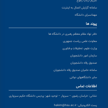
تکریم ارباب رجوع
سامانه گزارش اتصال به اینترنت
مهمانسرای دانشگاه
پیوند ها
دفتر نهاد مقام معظم رهبری در دانشگاه ها
معاونت علمی ریاست جمهوری
وزارت علوم، تحقیقات و فناوری
سازمان امور دانشجویان
صندوق رفاه دانشجویان
سامانه حامیان صندوق رفاه دانشجویان
سایر دانشگاههای دولتی
اطلاعات تماس
نشانی:
خراسان رضوی – سبزوار – توحید شهر- پردیس دانشگاه حکیم سبزواری
پست الکترونیکی:
hakim@hsu.ac.ir