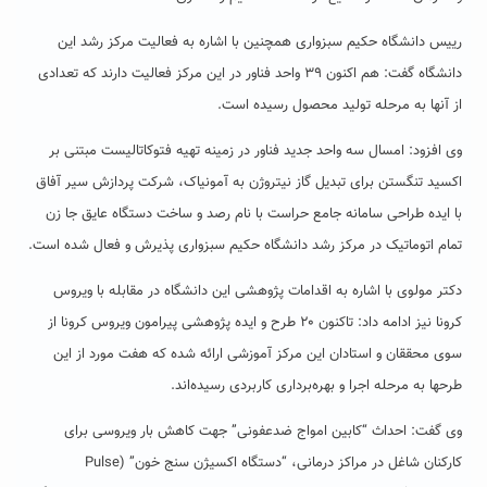
رییس دانشگاه حکیم سبزواری همچنین با اشاره به فعالیت مرکز رشد این
دانشگاه گفت: هم اکنون ۳۹ واحد فناور در این مرکز فعالیت دارند که تعدادی
از آنها به مرحله تولید محصول رسیده است.
وی افزود: امسال سه واحد جدید فناور در زمینه تهیه فتوکاتالیست مبتنی بر
اکسید تنگستن برای تبدیل گاز نیتروژن به آمونیاک، شرکت پردازش سیر آفاق
با ایده طراحی سامانه جامع حراست با نام رصد و ساخت دستگاه عایق جا زن
تمام اتوماتیک در مرکز رشد دانشگاه حکیم سبزواری پذیرش و فعال شده است.
دکتر مولوی با اشاره به اقدامات پژوهشی این دانشگاه در مقابله با ویروس
کرونا نیز ادامه داد: تاکنون ۲۰ طرح و ایده پژوهشی پیرامون ویروس کرونا از
سوی محققان و استادان این مرکز آموزشی ارائه شده که هفت مورد از این
طرحها به مرحله اجرا و بهره‌برداری کاربردی رسیده‌اند.
وی گفت: احداث “کابین امواج ضدعفونی” جهت کاهش بار ویروسی برای
کارکنان شاغل در مراکز درمانی، “دستگاه اکسیژن سنج خون” (Pulse