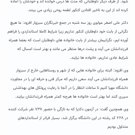
شود. از طرف دیگر داوطلبانی که مدت ها درس خوانده اند و خودشان را آماده
کرده اند از این به تاخیر افتادن کنکور لطمه روحی زیادی می بینند.
دکتر علی اصغر مولوی روز سه شنبه در جمع خبرنگاران سبزوار افزود: ما هیچ
نگرانی از بابت خود داوطلبان کنکور نداریم زیرا شرایط کاملا استانداردی را فراهم
آورده ایم، نگرانیمان بیشتر از بابت خانواده های داوطلبان است که بعضا همراه
فرزندانشان می آیند و پشت درها منتظر می مانند و بهتر است امسال که
شرایط عادی نداریم، خانواده ها نیایند.
وی افزود: البته برای خانواده هایی که از شهر و روستاهایی خارج از سبزوار
همراه فرزندانشان می آیند سعی داریم که مرکز فنی و حرفه ای را در مجاورت
دانشگاه مهیا کنیم تا ساعات انتظار را در آنجا با رعایت پروتکل های بهداشتی
سپری کنند اما بهتر است خانواده ها هرچه کمتر همراه فرزندانشان بیایند.
وی همچنین گفت: در آزمون دکترا که به تازگی با حضور ۷۳۸ نفر شرکت کننده
در ۲۲۸ کد رشته در این دانشگاه برگزار شد، بسیار فراتر از استانداردهای
متداول بودیم