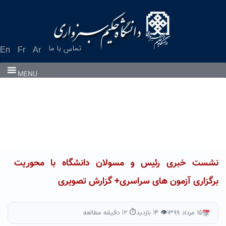
Ski
t
conten
تماس با ما
En
Fr
Ar
MENU
نشست خبری رئیس و مسولان دانشگاه با محوریت
برگزاری آزمون های سراسری+ گزارش تصویری
۱۵ مرداد ۱۳۹۹
👁 ۱۴ بازدید
⏱ ۱۲ دقیقه مطالعه