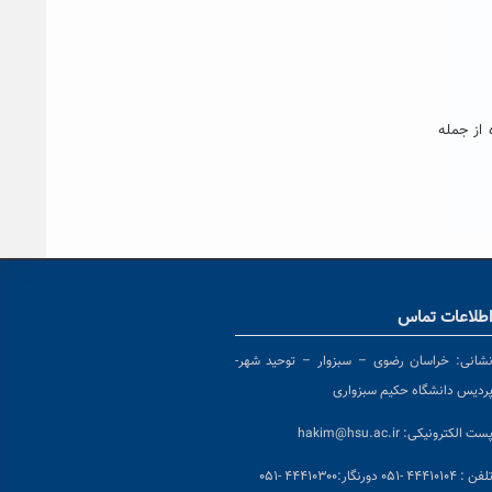
از جمله
طلاعات تماس
شانی:
خراسان رضوی – سبزوار – توحید شهر-
ردیس دانشگاه حکیم سبزواری
ست الکترونیکی:
hakim@hsu.ac.ir
لفن : ۴۴۴۱۰۱۰۴ -۰۵۱
دورنگار:۴۴۴۱۰۳۰۰ -۰۵۱