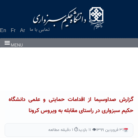
Ski
t
conten
تماس با ما
En
Fr
Ar
MENU
گزارش صداوسیما از اقدامات حمایتی و علمی دانشگاه
حکیم سبزواری در راستای مقابله به ویروس کرونا
۳۱ فروردین ۱۳۹۹
👁 ۱۱ بازدید
⏱ ۱ دقیقه مطالعه