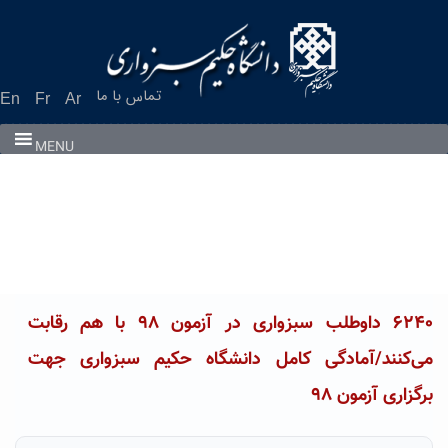
Ski
t
conten
تماس با ما
En
Fr
Ar
MENU
۶۲۴۰ داوطلب سبزواری در آزمون ۹۸ با هم رقابت
می‌کنند/آمادگی کامل دانشگاه حکیم سبزواری جهت
برگزاری آزمون ۹۸