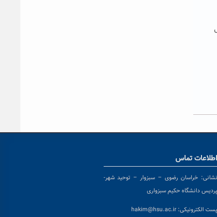
طلاعات تماس
شانی:
خراسان رضوی – سبزوار – توحید شهر-
ردیس دانشگاه حکیم سبزواری
ست الکترونیکی:
hakim@hsu.ac.ir