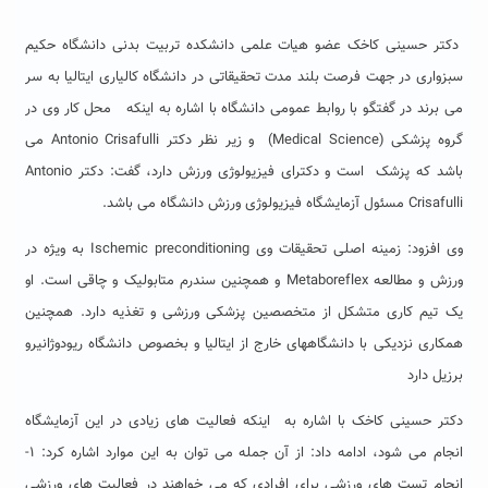
دکتر حسینی کاخک عضو هیات علمی دانشکده تربیت بدنی دانشگاه حکیم
سبزواری در جهت فرصت بلند مدت تحقیقاتی در دانشگاه کالیاری ایتالیا به سر
می برند در گفتگو با روابط عمومی دانشگاه با اشاره به اینکه محل کار وی در
گروه پزشکی (Medical Science) و زیر نظر دکتر Antonio Crisafulli می
باشد که پزشک است و دکترای فیزیولوژی ورزش دارد، گفت: دکتر Antonio
Crisafulli مسئول آزمایشگاه فیزیولوژی ورزش دانشگاه می باشد.
وی افزود: زمینه اصلی تحقیقات وی Ischemic preconditioning به ویژه در
ورزش و مطالعه Metaboreflex و همچنین سندرم متابولیک و چاقی است. او
یک تیم کاری متشکل از متخصصین پزشکی ورزشی و تغذیه دارد. همچنین
همکاری نزدیکی با دانشگاههای خارج از ایتالیا و بخصوص دانشگاه ریودوژانیرو
برزیل دارد
دکتر حسینی کاخک با اشاره به اینکه فعالیت های زیادی در این آزمایشگاه
انجام می شود، ادامه داد: از آن جمله می توان به این موارد اشاره کرد: ۱-
انجام تست های ورزشی برای افرادی که می خواهند در فعالیت های ورزشی