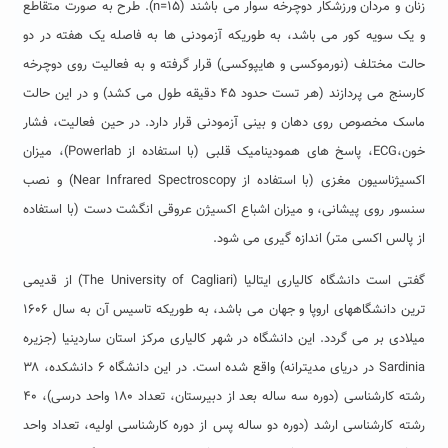
زنان و مردان ورزشکار دوچرخه سوار می باشند (n=15). طرح به صورت متقاطع
و یک سویه کور می باشد، به طوریکه آزمودنی ها به فاصله یک هفته در دو
حالت مختلف (نورموکسی و هایپوکسی) قرار گرفته و به فعالیت روی دوچرخه
کارسنج می پردازند (هر تست حدود ۴۵ دقیقه طول می کشد) و در این حالت
ماسک مخصوص روی دهان و بینی آزمودنی قرار دارد. در حین فعالیت، فشار
خون،ECG، پاسخ های همودینامیک قلبی (با استفاده از Powerlab)، میزان
اکسیژناسیون مغزی (با استفاده از Near Infrared Spectroscopy) و نصب
سنسور روی پیشانی، و میزان اشباع اکسیژن عروقی انگشت دست (با استفاده
از پالس اکسی متر) اندازه گیری می شود.
گفتی است دانشگاه کالیاری ایتالیا (The University of Cagliari) از قدیمی
ترین دانشگاههای اروپا و جهان می باشد، به طوریکه تاسیس آن به سال ۱۶۰۶
میلادی بر می گردد. این دانشگاه در شهر کالیاری مرکز استان ساردینیا (جزیره
Sardinia در دریای مدیترانه) واقع شده است. در این دانشگاه ۶ دانشکده، ۳۸
رشته کارشناسی (دوره سه ساله بعد از دبیرستان، تعداد ۱۸۰ واحد درسی)، ۴۰
رشته کارشناسی ارشد (دوره دو ساله پس از دوره کارشناسی اولیه، تعداد واحد