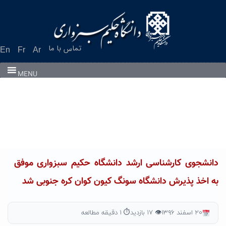
Ski
t
conten
تماس با ما
En
Fr
Ar
MENU
دانشجوی کارشناسی ارشد دانشگاه حکیم سبزواری موفق
به اخذ پذیرش دانشگاه سونگ کیون کوان کره جنوبی شد
۲۰ اسفند ۱۳۹۶
👁 ۱۷ بازدید
⏱ ۱ دقیقه مطالعه