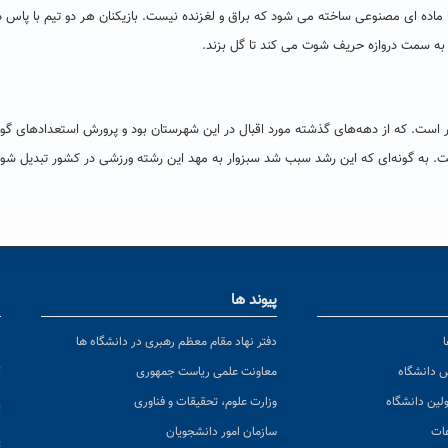
بال از چرم یا ماده ای مصنوعی ساخته می شود که براق و لغزنده نیست. بازیکنان هر دو تیم با پاس د
را به سمت دروازه حریف شوت می کند تا گل بزند.
ار است. که از دهه‌های گذشته مورد اقبال در این شهرستان بود و پرورش استعدادهای گون
. به گونه‌ای که این رشد سبب شد سبزوار به مهد این رشته ورزشی در کشور تبدیل شود
پیوند ها
ا
ن
دفتر نهاد مقام معظم رهبری در دانشگاه ها
پ
س دانشگاه
معاونت علمی ریاست جمهوری
ولین دانشگاه
وزارت علوم، تحقیقات و فناوری
پ
عات
سازمان امور دانشجویان
ت