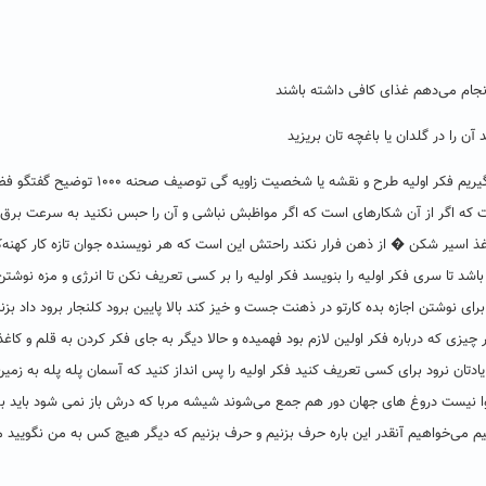
انجام می‌دهم غذای کافی داشته باشند
ن را در گلدان یا باغچه تان بریزید
کارگاه داستان نویسی ۳ از چیزهایی که قرار است در این کارگاه یاد بگیریم فکر اولیه طرح و نقشه یا شخصیت زاو
ست که اگر از آن شکارهای است که اگر مواظبش نباشی و آن را حبس نکنید به سرعت برق و 
کاغذ اسیر شکن � از ذهن فرار نکند راحتش این است که هر نویسنده جوان تازه کار کهنه‌ک
د تا سری فکر اولیه را بنویسد فکر اولیه را بر کسی تعریف نکن تا انرژی و مزه نوشتن 
برای نوشتن اجازه بده کارتو در ذهنت جست و خیز کند بالا پایین برود کلنجار برود داد بز
 چیزی که درباره فکر اولین لازم بود فهمیده و حالا دیگر به جای فکر کردن به قلم و کاغذ 
یادتان نرود برای کسی تعریف کنید فکر اولیه را پس انداز کنید که آسمان پله پله به زمین
یست دروغ های جهان دور هم جمع می‌شوند شیشه مربا که درش باز نمی شود باید برادر
م می‌خواهیم آنقدر این باره حرف بزنیم و حرف بزنیم که دیگر هیچ کس به من نگویید