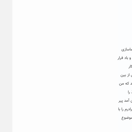
یه گی توصیف صحنه ۱۰۰۰ توضیح گفتگو فضاسازی
باد فرار
ار
از بین
ند که من
را
 آمد پیر
م را با
 موضوع