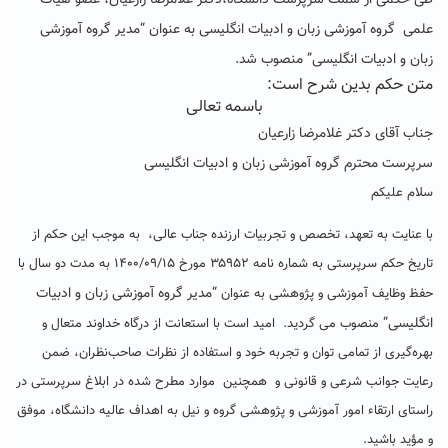
طی حکمی از سمت سرپرست دانشگاه،دکتر غلامرضا زارعیان، عضو هیات
علمی گروه آموزشی زبان و ادبیات انگلیسی به عنوان “مدیر گروه آموزشی
زبان و ادبیات انگلیسی” منصوب شد.
متن حکم بدین شرح است:
باسمه تعالی
جناب آقای دکتر غلامرضا زارعیان
سرپرست محترم گروه آموزشی زبان و ادبیات انگلیسی
سلام علیکم
با عنایت به تعهد، تخصص و تجربیات ارزنده جناب عالی، به موجب این حکم از
تاریخ حکم سرپرستی به شماره نامه ۳۵۹۵۲ مورخ ۱۴۰۰/۰۹/۱۵ به مدت دو سال با
“
مدیر گروه آموزشی زبان و ادبیات
حفظ وظایف آموزشی و پژوهشی به عنوان
انگلیسی
“
منصوب می گردید. امید است با استعانت از درگاه خداوند متعال و
بهره‌گیری از تمامی توان و تجربه خود و استفاده از نظرات صاحب‌نظران، ضمن
رعایت جوانب شرعی و قانونی و همچنین موارد مطرح شده در ابلاغ سرپرستی در
راستای ارتقاء امور آموزشی و پژوهشی گروه و نیل به اهداف عالیه دانشگاه، موفق
و مؤید باشید.