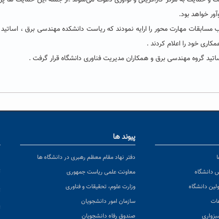
ایت و حمایت به مرکز کارآفرینی و نوآوری دعوت می‌شوند .از جمله این حمایت ها پ
ور خواهد بود.
ب مسابقات مهارت محور را ارایه نمودند که ریاست دانشکده مهندسی برق ، اساتید
کاری خود را اعلام کردند .
اتید گروه مهندسی برق و همکاران مدیریت فناوری دانشگاه قرار گرفت .
پیوند ها
ا
ن
دفتر نهاد مقام معظم رهبری در دانشگاه ها
پ
س دانشگاه
معاونت علمی ریاست جمهوری
ولین دانشگاه
وزارت علوم، تحقیقات و فناوری
پ
عات
سازمان امور دانشجویان
ت
بزواری
صندوق رفاه دانشجویان