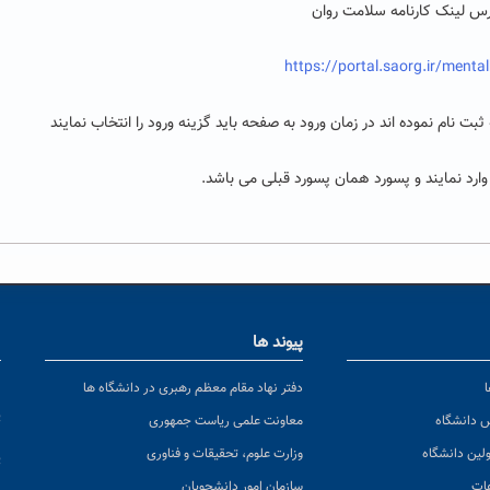
رس لینک کارنامه سلامت روان
https://portal.saorg.ir/mental
ت نام نموده اند در زمان ورود به صفحه باید گزینه ورود را انتخاب نمایند
 وارد نمایند و پسورد همان پسورد قبلی می باشد.
پیوند ها
ا
ن
دفتر نهاد مقام معظم رهبری در دانشگاه ها
پ
س دانشگاه
معاونت علمی ریاست جمهوری
ولین دانشگاه
وزارت علوم، تحقیقات و فناوری
پ
عات
سازمان امور دانشجویان