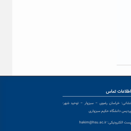
طلاعات تماس
شانی:
خراسان رضوی – سبزوار – توحید شهر-
ردیس دانشگاه حکیم سبزواری
ست الکترونیکی:
hakim@hsu.ac.ir