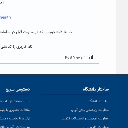
آد
health
ضمنا دانشجویانی که در سنوات قبل در سامانه ثب
نام کاربری را کد ملی
Post Views:
۱۲
ساختار دانشگاه
دسترسی سریع
ریاست دانشگاه
بیانیه صیانت از داده ها
معاونت پژوهشی و فن آوری
ملاقات حضوری با رئی
معاونت آموزشی و تحصیلات تکمیلی
ارتباط با ریاست و مسئ
معاونت اداری مالی
مدیریت فن آوری اطلا