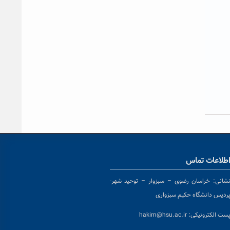
طلاعات تماس
شانی:
خراسان رضوی – سبزوار – توحید شهر-
ردیس دانشگاه حکیم سبزواری
ست الکترونیکی:
hakim@hsu.ac.ir