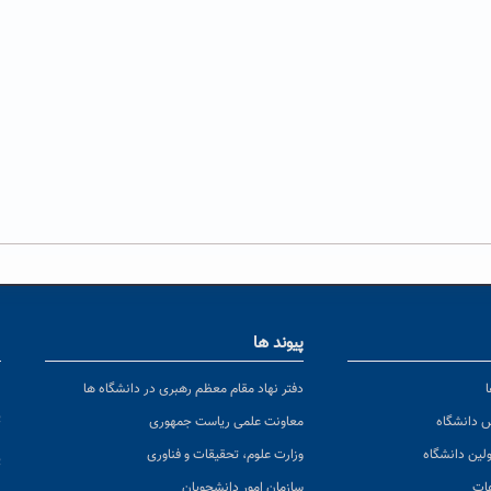
پیوند ها
ا
ن
دفتر نهاد مقام معظم رهبری در دانشگاه ها
پ
س دانشگاه
معاونت علمی ریاست جمهوری
ولین دانشگاه
وزارت علوم، تحقیقات و فناوری
پ
عات
سازمان امور دانشجویان