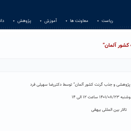
ریاست
معاونت ها
آموزش
پژوهش
دان
کشور آلمان”
ی پژوهشی و جذب گرنت کشور آلمان” توسط دکتررضا سهیلی فرد
۱۴ ساعت ۱۲ الی ۱۴
تالار بین المللی بیهقی