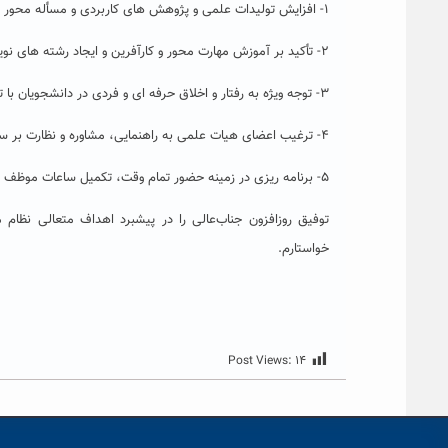
۱- افزایش تولیدات علمی و پژوهش های کاربردی و مسأله محور درآمدزا مبتنی بر توان اعضای هیات علمی و دانشجویان؛
۲- تأکید بر آموزش مهارت محور و کارآفرین و ایجاد رشته های نوین نیازمحور با همکاری سایر گروه ها در دانشگاه؛
۳- توجه ویژه به رفتار و اخلاق حرفه ای و فردی در دانشجویان با تأکید بر نظم، انتقادپذیری، پرسشگری و ایجاد انگیزه و اعتماد به نفس در دانشجویان؛
۴- ترغیب اعضای هیات علمی به راهنمایی، مشاوره و نظارت بر سنوات تحصیلی دانشجویان، به منظور منطقی نمودن سنوات مقاطع مختلف؛
۵- برنامه ریزی در زمینه حضور تمام وقت، تکمیل ساعات موظف اعضای هیات علمی و توزیع آن در طول هفته؛
توفیق روزافزون جناب‌عالی را در پیشبرد اهداف متعالی نظام
خواستارم.
Post Views:
۱۴