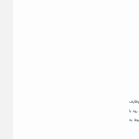
فظ وظایف
ود با
وط به