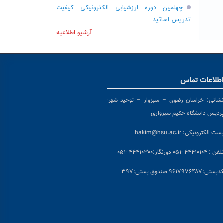
چهلمین دوره ارزشیابی الکترونیکی کیفیت
تدریس اساتید
آرشیو اطلاعیه
طلاعات تماس
شانی:
خراسان رضوی – سبزوار – توحید شهر-
ردیس دانشگاه حکیم سبزواری
ست الکترونیکی:
hakim@hsu.ac.ir
لفن : ۴۴۴۱۰۱۰۴ -۰۵۱
دورنگار:۴۴۴۱۰۳۰۰ -۰۵۱
د
پستی:۹۶۱۷۹۷۶۴۸۷ صندوق پستی:۳۹۷