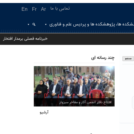
تماس با ما
En
Fr
Ar
شکده ها، پژوهشکده ها و پردیس علم و فناوری
خبرنامه فصلی برمدار افتخار
چند رسانه ای
افتتاح دفتر انجمن آثار و مفاخر سبزوار
آرشیو