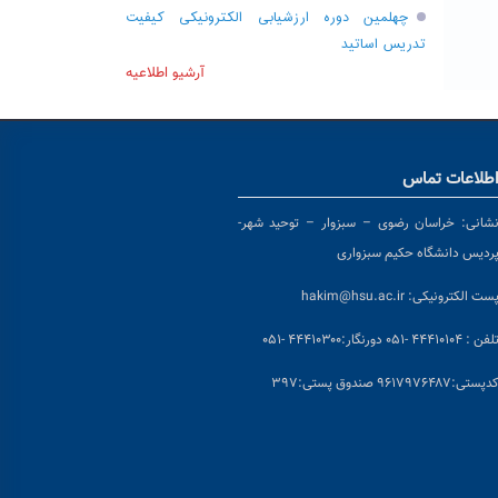
چهلمین دوره ارزشیابی الکترونیکی کیفیت
تدریس اساتید
آرشیو اطلاعیه
طلاعات تماس
شانی:
خراسان رضوی – سبزوار – توحید شهر-
ردیس دانشگاه حکیم سبزواری
ست الکترونیکی:
hakim@hsu.ac.ir
لفن : ۴۴۴۱۰۱۰۴ -۰۵۱
دورنگار:۴۴۴۱۰۳۰۰ -۰۵۱
د
پستی:۹۶۱۷۹۷۶۴۸۷ صندوق پستی:۳۹۷