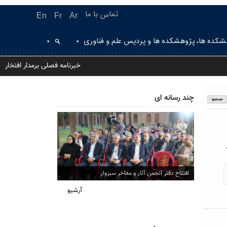
تماس با ما
En
Fr
Ar
شکده ها، پژوهشکده ها و پردیس علم و فناوری
خبرنامه فصلی برمدار افتخار
چند رسانه ای
افتتاح دفتر انجمن آثار و مفاخر سبزوار
آرشیو