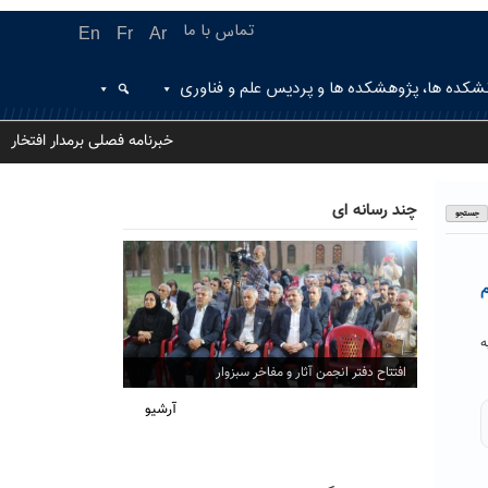
تماس با ما
En
Fr
Ar
شکده ها، پژوهشکده ها و پردیس علم و فناوری
خبرنامه فصلی برمدار افتخار
چند رسانه ای
م
ه
افتتاح دفتر انجمن آثار و مفاخر سبزوار
آرشیو